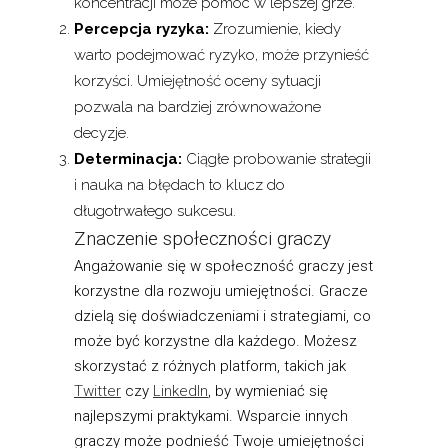
koncentracji może pomóc w lepszej grze.
Percepcja ryzyka:
Zrozumienie, kiedy
warto podejmować ryzyko, może przynieść
korzyści. Umiejętność oceny sytuacji
pozwala na bardziej zrównoważone
decyzje.
Determinacja:
Ciągłe probowanie strategii
i nauka na błędach to klucz do
długotrwałego sukcesu.
Znaczenie społeczności graczy
Angażowanie się w społeczność graczy jest
korzystne dla rozwoju umiejętności. Gracze
dzielą się doświadczeniami i strategiami, co
może być korzystne dla każdego. Możesz
skorzystać z różnych platform, takich jak
Twitter
czy
LinkedIn
, by wymieniać się
najlepszymi praktykami. Wsparcie innych
graczy może podnieść Twoje umiejętności