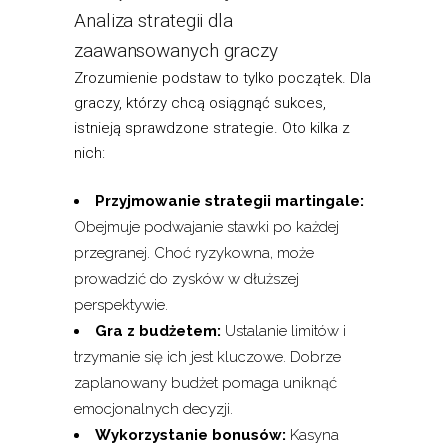
Analiza strategii dla
zaawansowanych graczy
Zrozumienie podstaw to tylko początek. Dla
graczy, którzy chcą osiągnąć sukces,
istnieją sprawdzone strategie. Oto kilka z
nich:
Przyjmowanie strategii martingale:
Obejmuje podwajanie stawki po każdej
przegranej. Choć ryzykowna, może
prowadzić do zysków w dłuższej
perspektywie.
Gra z budżetem:
Ustalanie limitów i
trzymanie się ich jest kluczowe. Dobrze
zaplanowany budżet pomaga uniknąć
emocjonalnych decyzji.
Wykorzystanie bonusów:
Kasyna