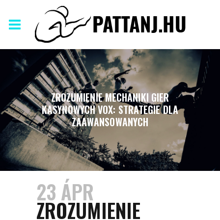
ZROZUMIENIE MECHANIKI GIER
KASYNOWYCH VOX: STRATEGIE DLA
ZAAWANSOWANYCH
23 ÁPR
ZROZUMIENIE