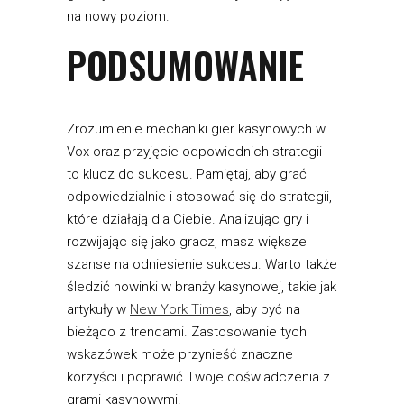
na nowy poziom.
PODSUMOWANIE
Zrozumienie mechaniki gier kasynowych w
Vox oraz przyjęcie odpowiednich strategii
to klucz do sukcesu. Pamiętaj, aby grać
odpowiedzialnie i stosować się do strategii,
które działają dla Ciebie. Analizując gry i
rozwijając się jako gracz, masz większe
szanse na odniesienie sukcesu. Warto także
śledzić nowinki w branży kasynowej, takie jak
artykuły w
New York Times
, aby być na
bieżąco z trendami. Zastosowanie tych
wskazówek może przynieść znaczne
korzyści i poprawić Twoje doświadczenia z
grami kasynowymi.