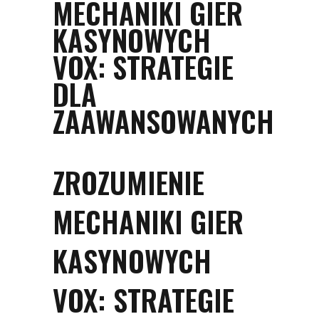
MECHANIKI GIER
KASYNOWYCH
VOX: STRATEGIE
DLA
ZAAWANSOWANYCH
ZROZUMIENIE
MECHANIKI GIER
KASYNOWYCH
VOX: STRATEGIE