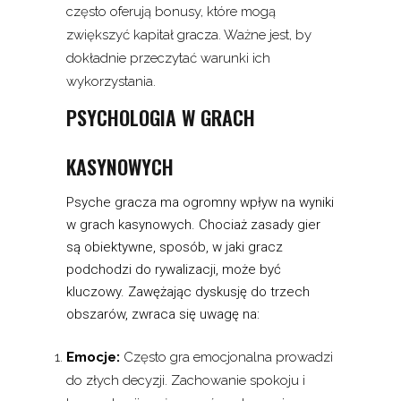
często oferują bonusy, które mogą
zwiększyć kapitał gracza. Ważne jest, by
dokładnie przeczytać warunki ich
wykorzystania.
PSYCHOLOGIA W GRACH
KASYNOWYCH
Psyche gracza ma ogromny wpływ na wyniki
w grach kasynowych. Chociaż zasady gier
są obiektywne, sposób, w jaki gracz
podchodzi do rywalizacji, może być
kluczowy. Zawężając dyskusję do trzech
obszarów, zwraca się uwagę na:
Emocje:
Często gra emocjonalna prowadzi
do złych decyzji. Zachowanie spokoju i